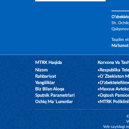
O‘zbekist
Sh. Ochil
Qalqonova
Taqdim et
Ma’lumot 
MTRK Haqida
Korxona Va Tash
Nizom
«Respublika Te
Rahbariyat
«O`zbekiston 
Yangiliklar
«O'zbektelefil
Biz Bilan Aloqa
«Maxsus Avtok
Sputnik Parametrlari
«Oqtosh Pansio
Ochiq Ma`lumotlar
«MTRK Poliklin
©
V
Veb-saytdagi ma