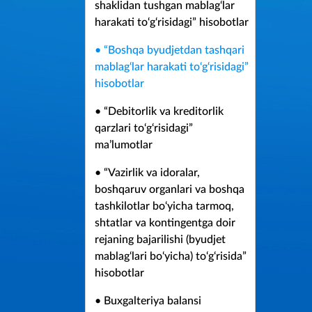
shaklidan tushgan mablag‘lar
harakati to‘g‘risidagi” hisobotlar
• “Boshqa byudjetdan tashqari
mablag‘lar harakati to‘g‘risidagi”
hisobotlar
• “Debitorlik va kreditorlik
qarzlari to‘g‘risidagi”
ma’lumotlar
• “Vazirlik va idoralar,
boshqaruv organlari va boshqa
tashkilotlar bo‘yicha tarmoq,
shtatlar va kontingentga doir
rejaning bajarilishi (byudjet
mablag‘lari bo‘yicha) to‘g‘risida”
hisobotlar
• Buxgalteriya balansi