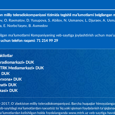
on milliy teleradiokompaniyasi tizimida tegishli ma’lumotlarni belgilangan
ov, O. Raxmatov, D. Yusupova, S. Abilov, N. Usmanov, L. Djuraev, A. Usma
, E. Norbo‘tayev, B. Axmedov
ilgan ma’lumotlarni Kompaniyaning veb-saytiga joylashtirish uchun mas’u
uchun telefon raqami: 71 214 99 29
kilotlar
leradiomarkazi» DUK
MTRK Mediamarkazi» DUK
m» DUK
orxona» DUK
nati» DUK
ikasi» DUK
 2017, O`zbekiston milliy teleradiokompaniyasi. Barcha huquqlar himoyalanga
eb-saytdagi ma'lumotlardan ruxsatsiz to`liq yoki qisman foydalanish ta'qiqlanad
'lumotlardan kelishilgan holda foydalanganda www.mtrk.uz veb-saytiga havola 