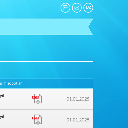
UZ
i” hisobotlar
yil
01.01.2025
yil
01.01.2025