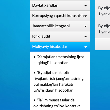
Davlat xaridlari
Byudjet
1 yanva
Korrupsiyaga qarshi kurashish
Jamoatchilik kengashi
Byudjet
1 yanva
Ichki audit
Moliyaviy hisobotlar
• “Xarajatlar smetasining ijrosi
haqidagi” hisobotlar
• “Byudjet tashkilotini
rivojlantirish jamg‘armasining
pul mablag‘lari harakati
to‘g‘risidagi” hisobotlar
• “Ta’lim muassasalarida
o‘qitishning to‘lov-kontrakt