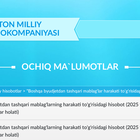
TON MILLIY
IOKOMPANIYASI
OCHIQ MA`LUMOTLAR
y hisobotlar
>
“Boshqa byudjetdan tashqari mablag‘lar harakati to‘g‘risidag
dan tashqari mablag'larning harakati to'g'risidagi hisobot (2025 
r holati)
dan tashqari mablag'larning harakati to'g'risidagi hisobot (2025 
r holati)