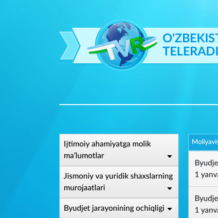
O'ZBEKIS
TELERAD
Moliyavi
Ijtimoiy ahamiyatga molik
ma’lumotlar
Byudjet
1 yanva
Jismoniy va yuridik shaxslarning
murojaatlari
Byudjet
Byudjet jarayonining ochiqligi
1 yanva