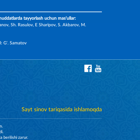
 muddatlarda tayyorlash uchun mas’ullar:
nov, Sh. Rasulov, E Sharipov, S. Akbarov, M.
l: G‘. Samatov
Sayt sinov tariqasida ishlamoqda
n.
i.
berilishi zarur.