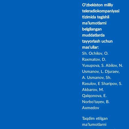
O‘zbekiston milliy
teleradiokompaniyasi
tizimida tegishli
ma’lumotlarni
belgilangan
muddatlarda
tayyorlash uchun
mas’ullar:
Sh. Ochilov, O.
Raxmatov, D.
Yusupova, S. Abilov, N.
Usmanov, L. Djuraev,
A. Usmanov, Sh.
Rasulov, E Sharipov, S.
Akbarov, M.
Qalqonova, E.
Norbo‘tayev, B.
Axmedov
Taqdim etilgan
ma’lumotlarni