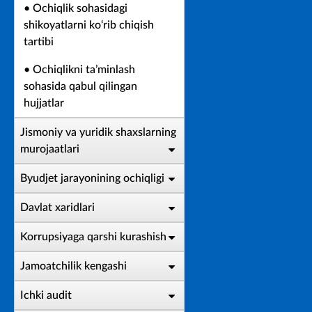
• Ochiqlik sohasidagi
shikoyatlarni ko‘rib chiqish
tartibi
• Ochiqlikni ta’minlash
sohasida qabul qilingan
hujjatlar
Jismoniy va yuridik shaxslarning
murojaatlari
Byudjet jarayonining ochiqligi
Davlat xaridlari
Korrupsiyaga qarshi kurashish
Jamoatchilik kengashi
Ichki audit