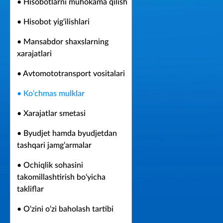
• Hisobotlarni muhokama qilish
• Hisobot yig‘ilishlari
• Mansabdor shaxslarning
xarajatlari
• Avtomototransport vositalari
• Ko‘chmas mulklar
• Xarajatlar smetasi
• Byudjet hamda byudjetdan
tashqari jamg‘armalar
• Ochiqlik sohasini
takomillashtirish bo‘yicha
takliflar
• O‘zini o‘zi baholash tartibi