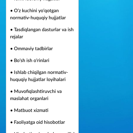
• O‘z kuchini yo‘qotgan
normativ-huquqiy hujjatlar
• Tasdiqlangan dasturlar va ish
rejalar
• Ommaviy tadbirlar
• Bo‘sh ish o‘rinlari
• Ishlab chiqilgan normativ-
huquqiy hujjatlar loyihalari
• Muvofiqlashtiruvchi va
maslahat organlari
• Matbuot xizmati
• Faoliyatga oid hisobotlar