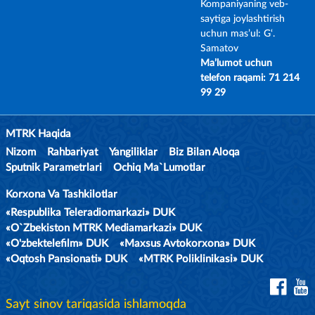
Kompaniyaning veb-
saytiga joylashtirish
uchun mas’ul: G‘.
Samatov
Ma’lumot uchun
telefon raqami: 71 214
99 29
MTRK Haqida
Nizom
Rahbariyat
Yangiliklar
Biz Bilan Aloqa
Sputnik Parametrlari
Ochiq Ma`lumotlar
Korxona Va Tashkilotlar
«Respublika Teleradiomarkazi» DUK
«O`zbekiston MTRK Mediamarkazi» DUK
«O'zbektelefilm» DUK
«Maxsus Avtokorxona» DUK
«Oqtosh Pansionati» DUK
«MTRK Poliklinikasi» DUK
Sayt sinov tariqasida ishlamoqda