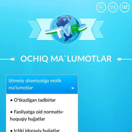
UZ
OCHIQ MA`LUMOTLAR
Ijtimoiy ahamiyatga molik
ma’lumotlar
• O‘tkazilgan tadbirlar
• Faoliyatga oid normativ-
huquqiy hujjatlar
• Ichki idoraviy hujjatlar