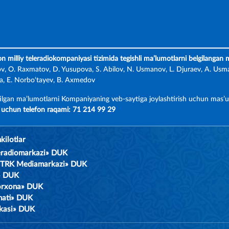
on milliy teleradiokompaniyasi tizimida tegishli ma’lumotlarni belgilangan
ov, O. Raxmatov, D. Yusupova, S. Abilov, N. Usmanov, L. Djuraev, A. Usma
, E. Norbo‘tayev, B. Axmedov
ilgan ma’lumotlarni Kompaniyaning veb-saytiga joylashtirish uchun mas’u
uchun telefon raqami: 71 214 99 29
kilotlar
leradiomarkazi» DUK
MTRK Mediamarkazi» DUK
m» DUK
orxona» DUK
nati» DUK
ikasi» DUK