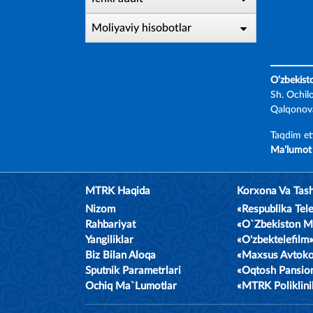
Moliyaviy hisobotlar
O‘zbekist
Sh. Ochil
Qalqonova
Taqdim et
Ma’lumot 
MTRK Haqida
Korxona Va Tash
Nizom
«Respublika Te
Rahbariyat
«O`zbekiston 
Yangiliklar
«O'zbektelefil
Biz Bilan Aloqa
«Maxsus Avtok
Sputnik Parametrlari
«Oqtosh Pansio
Ochiq Ma`lumotlar
«MTRK Poliklin