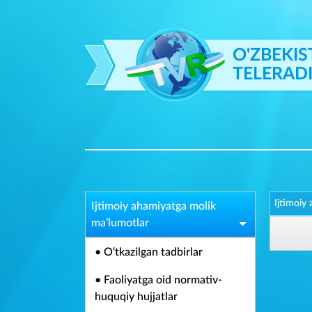
O'ZBEKIS
TELERAD
Ijtimoiy
Ijtimoiy ahamiyatga molik
ma’lumotlar
• O‘tkazilgan tadbirlar
• Faoliyatga oid normativ-
huquqiy hujjatlar