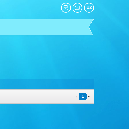
UZ
«
1
»