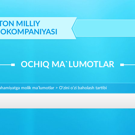
TON MILLIY
IOKOMPANIYASI
OCHIQ MA`LUMOTLAR
 ahamiyatga molik ma’lumotlar
>
O‘zini o‘zi baholash tartibi