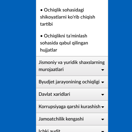
• Ochiqlik sohasidagi
shikoyatlarni ko‘rib chiqish
tartibi
• Ochiqlikni ta’minlash
sohasida qabul qilingan
hujjatlar
Jismoniy va yuridik shaxslarning
murojaatlari
Byudjet jarayonining ochiqligi
Davlat xaridlari
Korrupsiyaga qarshi kurashish
Jamoatchilik kengashi
Ichki audit