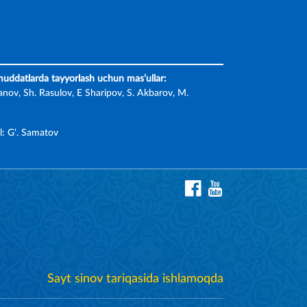
 muddatlarda tayyorlash uchun mas’ullar:
nov, Sh. Rasulov, E Sharipov, S. Akbarov, M.
l: G‘. Samatov
Sayt sinov tariqasida ishlamoqda