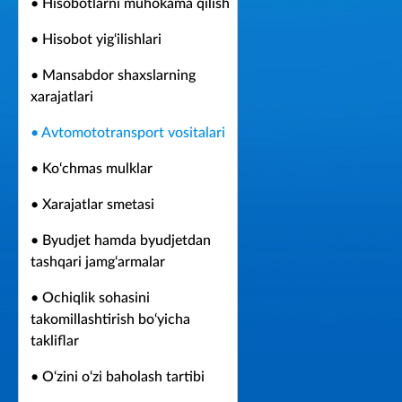
• Hisobotlarni muhokama qilish
• Hisobot yig‘ilishlari
• Mansabdor shaxslarning
xarajatlari
• Avtomototransport vositalari
• Ko‘chmas mulklar
• Xarajatlar smetasi
• Byudjet hamda byudjetdan
tashqari jamg‘armalar
• Ochiqlik sohasini
takomillashtirish bo‘yicha
takliflar
• O‘zini o‘zi baholash tartibi