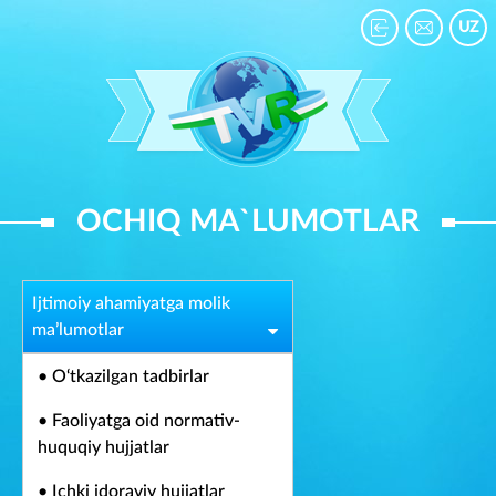
UZ
OCHIQ MA`LUMOTLAR
Ijtimoiy ahamiyatga molik
ma’lumotlar
• O‘tkazilgan tadbirlar
• Faoliyatga oid normativ-
huquqiy hujjatlar
• Ichki idoraviy hujjatlar