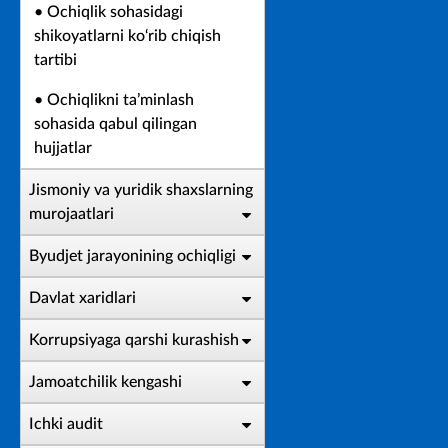
• Ochiqlik sohasidagi
shikoyatlarni ko‘rib chiqish
tartibi
• Ochiqlikni ta’minlash
sohasida qabul qilingan
hujjatlar
Jismoniy va yuridik shaxslarning
murojaatlari
Byudjet jarayonining ochiqligi
Davlat xaridlari
Korrupsiyaga qarshi kurashish
Jamoatchilik kengashi
Ichki audit