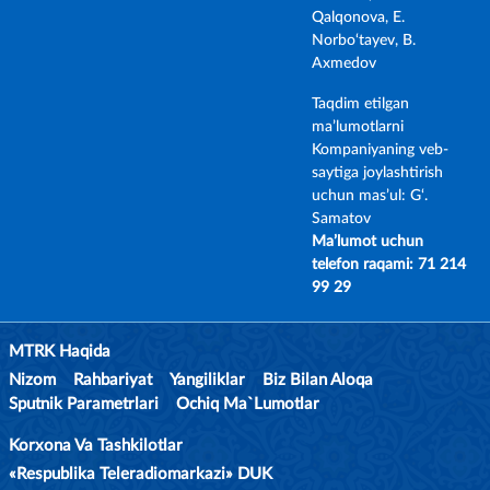
Qalqonova, E.
Norbo‘tayev, B.
Axmedov
Taqdim etilgan
ma’lumotlarni
Kompaniyaning veb-
saytiga joylashtirish
uchun mas’ul: G‘.
Samatov
Ma’lumot uchun
telefon raqami: 71 214
99 29
MTRK Haqida
Nizom
Rahbariyat
Yangiliklar
Biz Bilan Aloqa
Sputnik Parametrlari
Ochiq Ma`lumotlar
Korxona Va Tashkilotlar
«Respublika Teleradiomarkazi» DUK