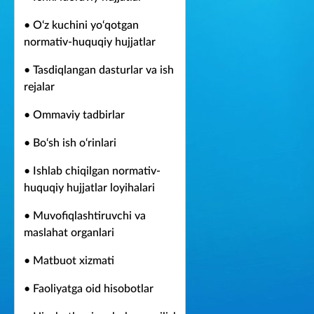
• O‘z kuchini yo‘qotgan
normativ-huquqiy hujjatlar
• Tasdiqlangan dasturlar va ish
rejalar
• Ommaviy tadbirlar
• Bo‘sh ish o‘rinlari
• Ishlab chiqilgan normativ-
huquqiy hujjatlar loyihalari
• Muvofiqlashtiruvchi va
maslahat organlari
• Matbuot xizmati
• Faoliyatga oid hisobotlar