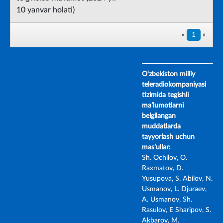
10 yanvar holati)
«
1
»
O‘zbekiston milliy
teleradiokompaniyasi
tizimida tegishli
ma’lumotlarni
belgilangan
muddatlarda
tayyorlash uchun
mas’ullar:
Sh. Ochilov, O.
Raxmatov, D.
Yusupova, S. Abilov, N.
Usmanov, L. Djuraev,
A. Usmanov, Sh.
Rasulov, E Sharipov, S.
Akbarov, M.