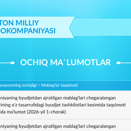
TON MILLIY
IOKOMPANIYASI
OCHIQ MA`LUMOTLAR
jarayonining ochiqligi
>
Mablag‘lar taqsimoti
iyaning byudjetdan ajratilgan mablag‘lari chegaralangan
ning o‘z tasarrufidagi byudjet tashkilotlari kesimida taqsimoti
sida ma’lumot (2026-yil 1-chorak)
iyaning byudjetdan ajratilgan mablag‘lari chegaralangan