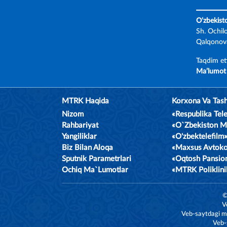
O‘zbekist
Sh. Ochil
Qalqonova
Taqdim et
Ma’lumot 
MTRK Haqida
Korxona Va Tash
Nizom
«Respublika Te
Rahbariyat
«O`zbekiston 
Yangiliklar
«O'zbektelefil
Biz Bilan Aloqa
«Maxsus Avtok
Sputnik Parametrlari
«Oqtosh Pansio
Ochiq Ma`lumotlar
«MTRK Poliklin
©
V
Veb-saytdagi ma
Veb-