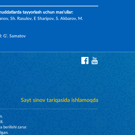
 muddatlarda tayyorlash uchun mas’ullar:
nov, Sh. Rasulov, E Sharipov, S. Akbarov, M.
l: G‘. Samatov
Sayt sinov tariqasida ishlamoqda
n.
i.
berilishi zarur.
lgan.