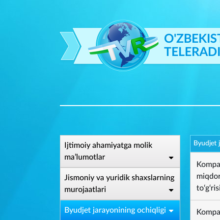
O'ZBEKIS
TELERAD
Byudjet 
Ijtimoiy ahamiyatga molik
ma’lumotlar
Kompan
miqdori
Jismoniy va yuridik shaxslarning
to‘g‘ri
murojaatlari
Byudjet jarayonining ochiqligi
Kompan