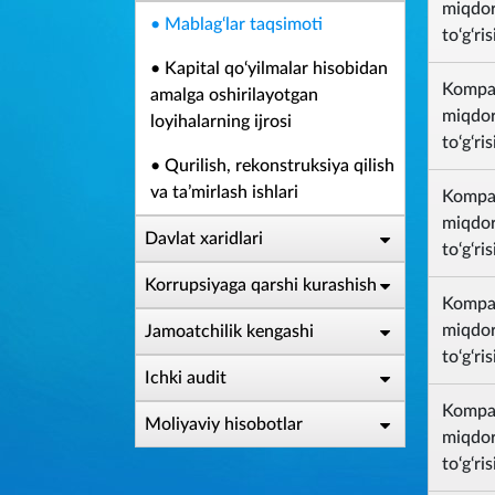
miqdori
• Mablag‘lar taqsimoti
to‘g‘ri
• Kapital qo‘yilmalar hisobidan
Kompan
amalga oshirilayotgan
miqdori
loyihalarning ijrosi
to‘g‘ri
• Qurilish, rekonstruksiya qilish
va ta’mirlash ishlari
Kompan
miqdori
Davlat xaridlari
to‘g‘ri
Korrupsiyaga qarshi kurashish
Kompan
miqdori
Jamoatchilik kengashi
to‘g‘ri
Ichki audit
Kompan
Moliyaviy hisobotlar
miqdori
to‘g‘ri