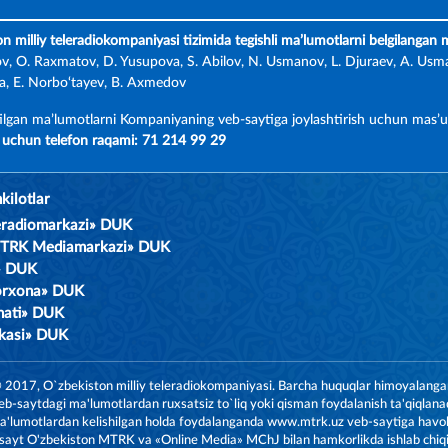
on milliy teleradiokompaniyasi tizimida tegishli ma’lumotlarni belgilangan
ov, O. Raxmatov, D. Yusupova, S. Abilov, N. Usmanov, L. Djuraev, A. Usma
, E. Norbo‘tayev, B. Axmedov
ilgan ma’lumotlarni Kompaniyaning veb-saytiga joylashtirish uchun mas’u
uchun telefon raqami: 71 214 99 29
kilotlar
leradiomarkazi» DUK
MTRK Mediamarkazi» DUK
m» DUK
orxona» DUK
nati» DUK
ikasi» DUK
 2017, O`zbekiston milliy teleradiokompaniyasi. Barcha huquqlar himoyalanga
eb-saytdagi ma'lumotlardan ruxsatsiz to`liq yoki qisman foydalanish ta'qiqlanad
'lumotlardan kelishilgan holda foydalanganda www.mtrk.uz veb-saytiga havola 
sayt O'zbekiston MTRK va
«Online Media» MChJ
bilan hamkorlikda ishlab chiqi